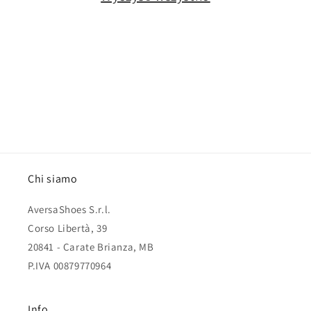
:
Chi siamo
AversaShoes S.r.l.
Corso Libertà, 39
20841 - Carate Brianza, MB
P.IVA 00879770964
Info