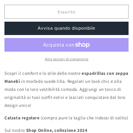
per
per
Manebì
Manebì
Esaurito
heart-
heart-
shaped
shaped
Avvisa quando disponibile
wedge
wedge
espadrilles
espadrilles
suede
suede
lilac
lilac
Altre opzioni di pagamento
Scopri il comfort e lo stile delle nostre
espadrillas con zeppa
Manebì
in morbido suede lilla. Regalati un look chic e alla
moda con la loro vestibilità comoda. Aggiungi un tocco di
originalità ai tuoi outfit estivi e lasciati conquistare dal loro
design unico!
Calzata regolare
(compra pure la taglia che indossi di solito)
Sul nostro
Shop Online, collezione 2024