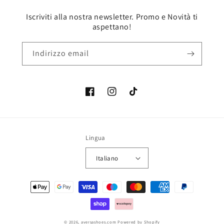
Iscriviti alla nostra newsletter. Promo e Novità ti
aspettano!
Indirizzo email
Facebook
Instagram
TikTok
Lingua
Italiano
Metodi
di
pagamento
© 2026,
aversashoes.com
Powered by Shopify