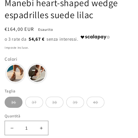
Manebì heart-shaped wedge
espadrilles suede lilac
Prezzo
€164,00 EUR
Esaurito
di
54,67 €
listino
Imposte incluse.
Colori
Taglia
36
37
38
39
40
Quantità
Diminuisci
Aumenta
quantità
quantità