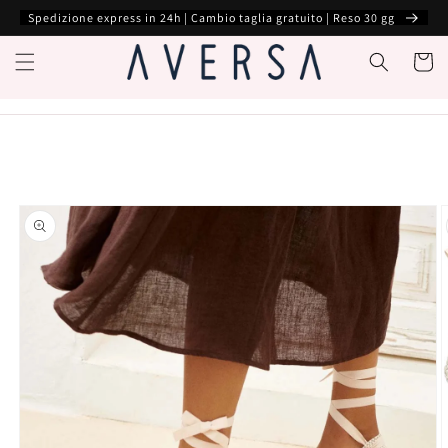
Vai
Spedizione express in 24h | Cambio taglia gratuito | Reso 30 gg
direttamente
ai contenuti
Carrell
Passa alle
informazioni
sul prodotto