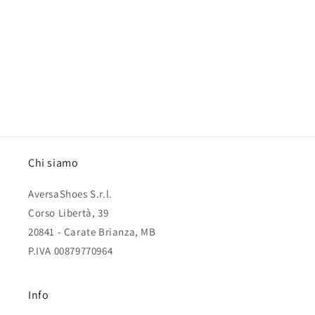
o
n
:
Chi siamo
AversaShoes S.r.l.
Corso Libertà, 39
20841 - Carate Brianza, MB
P.IVA 00879770964
Info