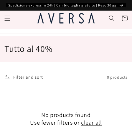
Skip to
Spedizione express in 24h | Cambio taglia gratuito | Reso 30 gg
content
Cart
C
Tutto al 40%
o
l
Filter and sort
0 products
l
e
c
No products found
t
Use fewer filters or
clear all
i