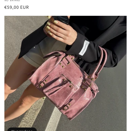
Dostawca:
NO BRAND
Cena
€59,00 EUR
regularna