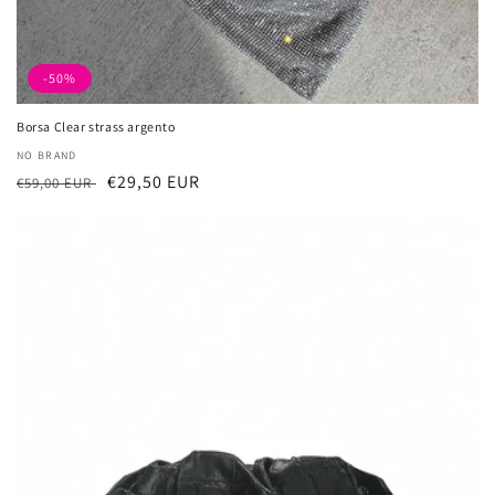
-50%
Borsa Clear strass argento
Dostawca:
NO BRAND
Cena
Cena
€29,50 EUR
€59,00 EUR
regularna
sprzedaży