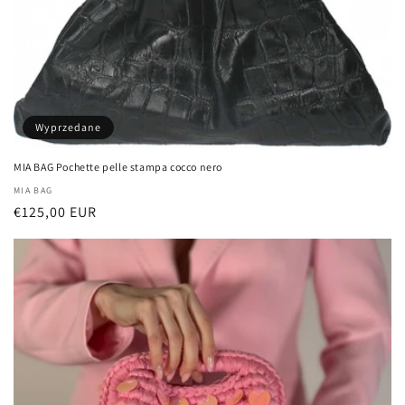
Wyprzedane
MIA BAG Pochette pelle stampa cocco nero
Dostawca:
MIA BAG
Cena
€125,00 EUR
regularna