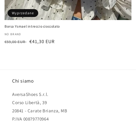
Wyprzedane
Borsa Ysmael intreccio cioccolato
Dostawca:
NO BRAND
Cena
Cena
€41,30 EUR
€59,00 EUR
regularna
sprzedaży
Chi siamo
AversaShoes S.r.l.
Corso Libertà, 39
20841 - Carate Brianza, MB
P.IVA 00879770964