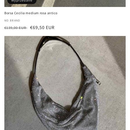
Wyprzedane
Borsa Cecilia medium rosa antico
Dostawca:
NO BRAND
Cena
Cena
€69,50 EUR
€139,00 EUR
regularna
sprzedaży