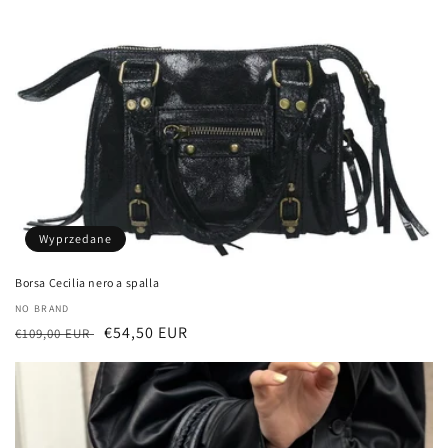
:
Wyprzedane
Borsa Cecilia nero a spalla
Dostawca:
NO BRAND
Cena
Cena
€54,50 EUR
€109,00 EUR
regularna
sprzedaży