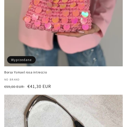
Wyprzedane
Borsa Ysmael rosa intreccio
Dostawca:
NO BRAND
Cena
Cena
€41,30 EUR
€59,00 EUR
regularna
sprzedaży