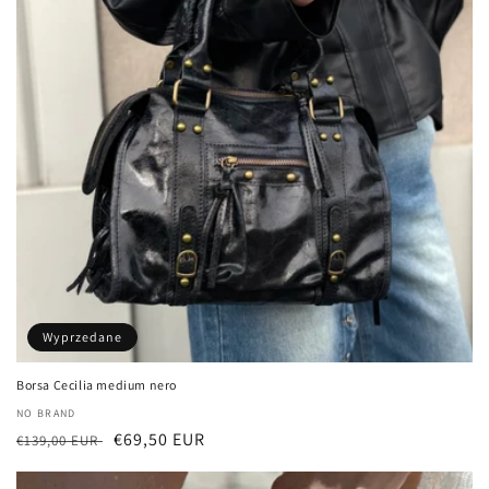
Wyprzedane
Borsa Cecilia medium nero
Dostawca:
NO BRAND
Cena
Cena
€69,50 EUR
€139,00 EUR
regularna
sprzedaży