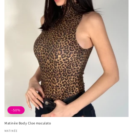
-50%
Matinèe Body Cloe maculato
厂
MATINÉE