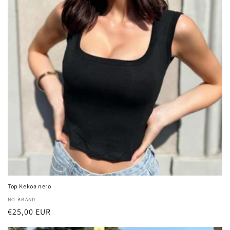
Top Kekoa nero
厂
NO BRAND
常
€25,00 EUR
商：
规