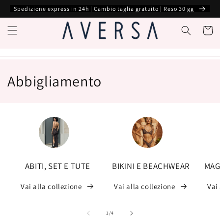
跳到内
Spedizione express in 24h | Cambio taglia gratuito | Reso 30 gg
容
购
物
车
收
Abbigliamento
藏
:
ABITI, SET E TUTE
BIKINI E BEACHWEAR
MAG
Vai alla collezione
Vai alla collezione
Vai
/
1
/
4