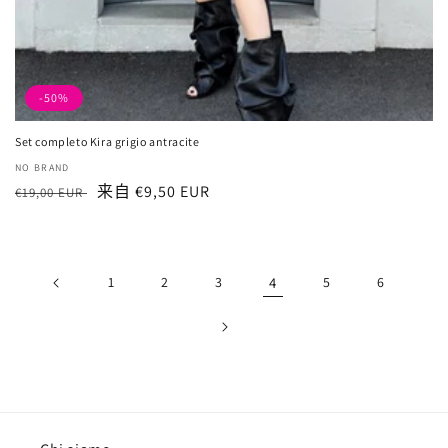
-50%
Set completo Kira grigio antracite
厂
NO BRAND
常
促
来自 €9,50 EUR
商：
€19,00 EUR
规
销
价
价
格
1
2
3
4
5
6