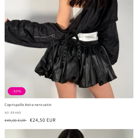
-50%
Coprispalle Astra nero satin
厂
NO BRAND
常
促
€24,50 EUR
商：
€49,00 EUR
规
销
价
价