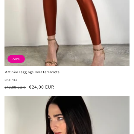
-50%
Matinèe Leggings Nora terracotta
厂
MATINÉE
常
促
€24,00 EUR
商：
€48,00 EUR
规
销
价
价
格