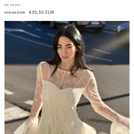
厂
NO BRAND
常
促
€39,50 EUR
商：
€79,00 EUR
规
销
价
价
格