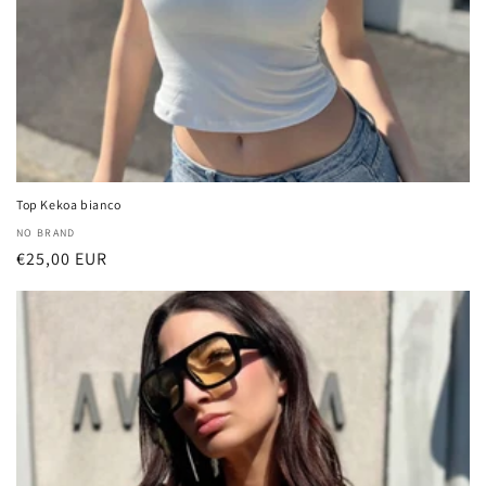
Top Kekoa bianco
厂
NO BRAND
常
€25,00 EUR
商：
规
价
格