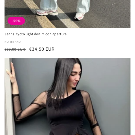
-50%
Jeans Kyoto light denim con aperture
厂
NO BRAND
常
促
€34,50 EUR
商：
€69,00 EUR
规
销
价
价
格