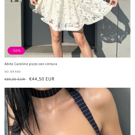
-50%
Abito Caroline pizzo con cintura
厂
NO BRAND
常
促
€44,50 EUR
商：
€89,00 EUR
规
销
价
价
格