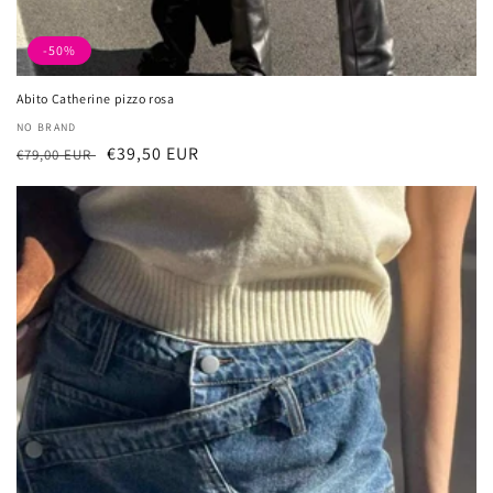
-50%
Abito Catherine pizzo rosa
厂
NO BRAND
常
促
€39,50 EUR
商：
€79,00 EUR
规
销
价
价
格