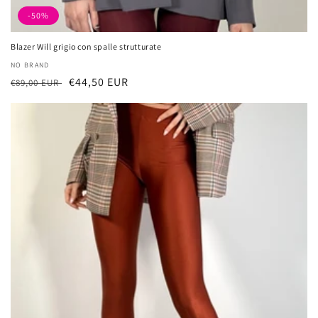
-50%
Blazer Will grigio con spalle strutturate
厂
NO BRAND
常
促
€44,50 EUR
商：
€89,00 EUR
规
销
价
价
格