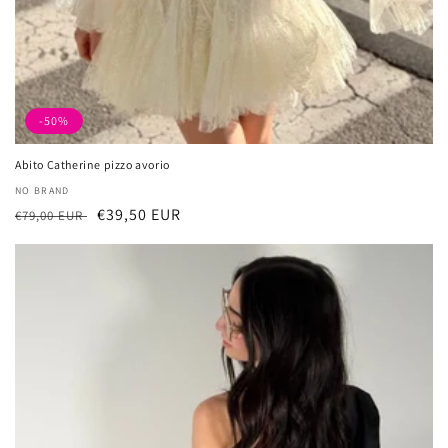
-50%
Abito Catherine pizzo avorio
厂
NO BRAND
常
促
€39,50 EUR
商：
€79,00 EUR
规
销
价
价
格