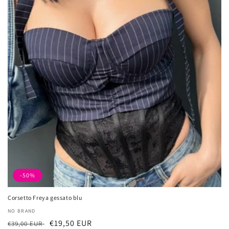
-50%
Corsetto Freya gessato blu
厂
NO BRAND
常
促
€19,50 EUR
商：
€39,00 EUR