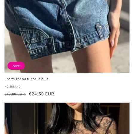
-50%
Shorts gonna Michelle blue
厂
NO BRAND
常
促
€24,50 EUR
商：
€49,00 EUR
规
销
价
价
格