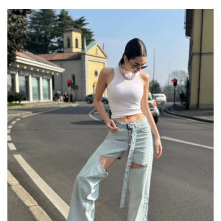
规
销
价
价
格