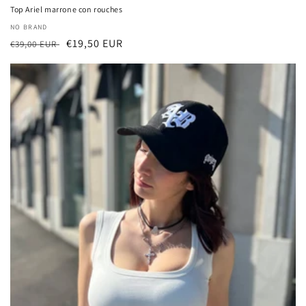
Top Ariel marrone con rouches
厂
NO BRAND
常
促
€19,50 EUR
商：
€39,00 EUR
规
销
价
价
格