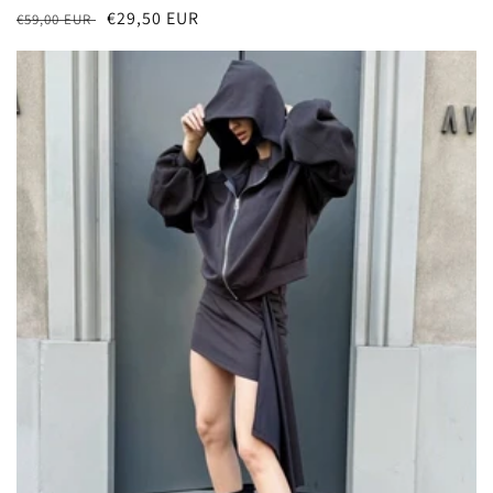
常
促
€29,50 EUR
商：
€59,00 EUR
规
销
价
价
格