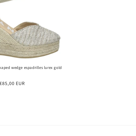
haped wedge espadrilles lurex gold
促
€85,00 EUR
销
价