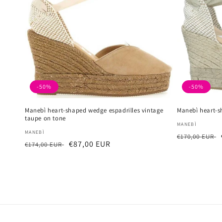
-50%
-50%
Manebì heart-shaped wedge espadrilles vintage
Manebì heart-s
taupe on tone
厂
MANEBÌ
厂
MANEBÌ
常
商：
€170,00 EUR
常
促
€87,00 EUR
商：
€174,00 EUR
规
规
销
价
价
价
格
格